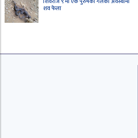
शिवराज ९ मा एक पुरुषको गलेको अवस्थामा
शव फेला