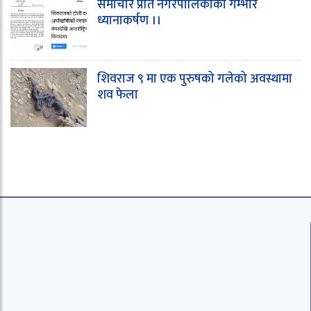
समाचार प्रति नगरपालिकाको गम्भीर
ध्यानाकर्षण ।।
शिवराज ९ मा एक पुरुषको गलेको अवस्थामा
शव फेला