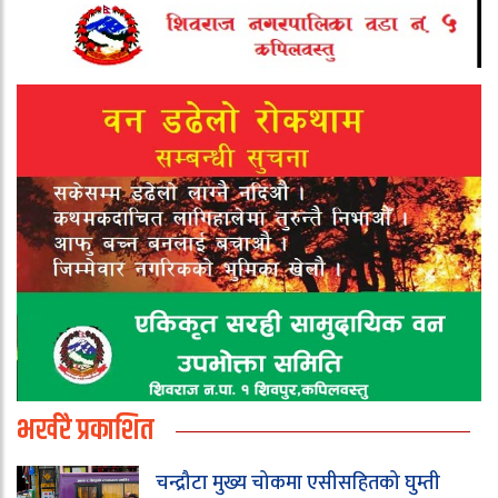
भर्खरै प्रकाशित
चन्द्रौटा मुख्य चोकमा एसीसहितको घुम्ती