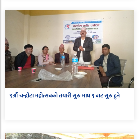
९औं चन्द्रौटा महोत्सवको तयारी सुरु माघ ९ बाट सुरु हुने