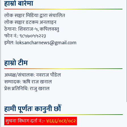
हाम्रो बारेमा
लोक सञ्चार मिडिया द्वारा संचालित
लोक सञ्चार डटकम अनलाइन
ठेगाना: शिवराज-५, कपिलवस्तु
फोन नं.: ९८५७०५५२२३
इमेल:
loksancharnews@gmail.com
हाम्रो टीम
अध्यक्ष/संचालक: नवराज पौडेल
सम्पादक: ऋषि राज खनाल
प्रेस प्रतिनिधि: राजु खराल
हामी पूर्णतः कानुनी छौँ
सुचना विभाग दर्ता नं.:-
४६६६/०८१/०८२