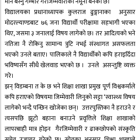
मौन बस्नु गम्भीर गैरजिम्मेवारीको नमूना बनेको छ।
विद्यालयका प्रधानाध्यापक कुलराज ढुङ्गानाका अनुसार
मोदरल्याण्डबाट ७६ जना विद्यार्थी परीक्षामा सहभागी भएका
थिए, जसमा ३ जनालाई विषय लागेको छ। तर आदित्यको भने
नतिजा नै रोकिनु सामान्य त्रुटि नभई संस्थागत असफलता
भएको उनले बताए। पालिकाले नै विद्यार्थीको कपि हराइदिँदा
भविष्यसँग सीधै खेलवाड भएको छ । उनले असन्तुष्टि व्यक्त
गरे।
झन् विडम्बना त के छ भने शिक्षा शाखा प्रमुख पूर्ण विश्वकर्माले
कपि हराएको विषयमा जिम्मेवारी लिनुको सट्टा ‘स्वास्थ्य विषय
लागेको भन्दै पन्छिन खोजेका छन्। उत्तरपुस्तिका नै हराउने र
त्यसपछि झूटो बहाना बनाउने प्रवृत्तिले शिक्षा शाखाको
लापरबाही मात्र होइन गैरजिम्मेवारी र ढाकछोपको संस्कृति
समेत उजागर गरेको छ। स्रोतका अनुसार शिक्षा शाखाले