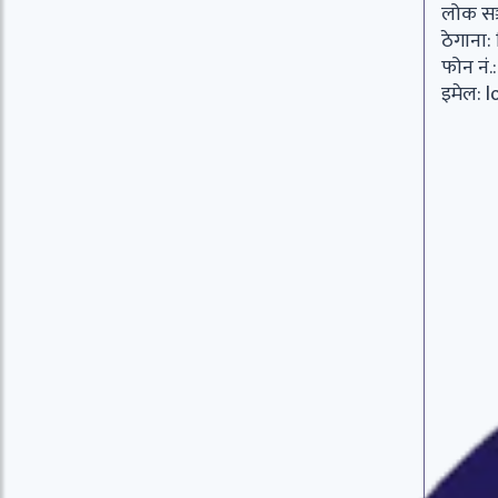
लोक सञ
ठेगाना:
फोन नं
इमेल:
l