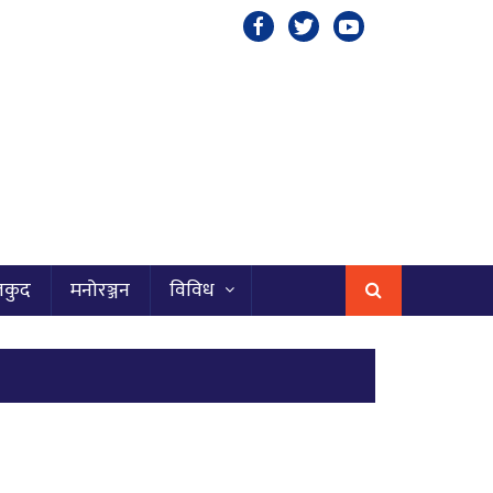
लकुद
मनोरञ्जन
विविध