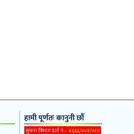
हामी पूर्णतः कानुनी छौँ
सुचना विभाग दर्ता नं.:-
४६६६/०८१/०८२