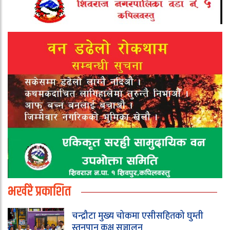
भर्खरै प्रकाशित
चन्द्रौटा मुख्य चोकमा एसीसहितको घुम्ती
स्तनपान कक्ष सञ्चालन