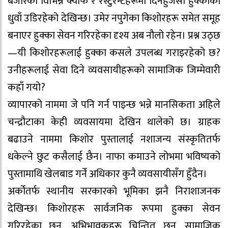
बजारका विभिन्न क्याफे र रेस्टुरेन्टहरूमा दिनहुँजसो हुक्काको
धुवाँ उडिरहेको देखिन्छ। उमेर नपुगेका किशोरहरू समेत समूह
बनाएर हुक्का सेवन गरिरहेका दृश्य अब नौलो रहेन। प्रश्न उठ्छ
—यी किशोरहरूलाई हुक्का कसले उपलब्ध गराइरहेको छ?
उनीहरूलाई सेवा दिने व्यवसायीहरूको सामाजिक जिम्मेवारी
कहाँ गयो?
व्यापारको नाममा जे पनि गर्न पाइन्छ भन्ने मानसिकता अहिले
चन्द्रौटाका केही व्यवसायमा देखिन थालेको छ। ग्राहक
बढाउने नाममा किशोर पुस्तालाई नशाजन्य संस्कृतितर्फ
धकेल्ने छुट कसैलाई छैन। नाफा कमाउने लोभमा भविष्यको
पुस्तामाथि खेलबाड गर्ने अधिकार कुनै व्यवसायीसँग हुँदैन।
अर्कोतर्फ स्थानीय सरकारको भूमिका झनै निराशाजनक
देखिन्छ। किशोरहरू सार्वजनिक रूपमा हुक्का सेवन
गरिरहेका छन्, अभिभावकहरू चिन्तित छन्, सामाजिक