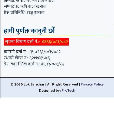
अध्यक्ष/संचालक: नवराज पौडेल
सम्पादक: ऋषि राज खनाल
प्रेस प्रतिनिधि: राजु खराल
हामी पूर्णतः कानुनी छौँ
सुचना विभाग दर्ता नं.:-
४६६६/०८१/०८२
कम्पनी दर्ता नं.:- ३५०२६९/०८१/०८२
स्थायी लेखा नं.: ६२११६१५७६
प्रेस काउन्सिल दर्ता नं.: ४६५९/०८१/८२
© 2026 Lok Sanchar | All Right Reserved |
Privacy Policy
Designed by:
ProTech