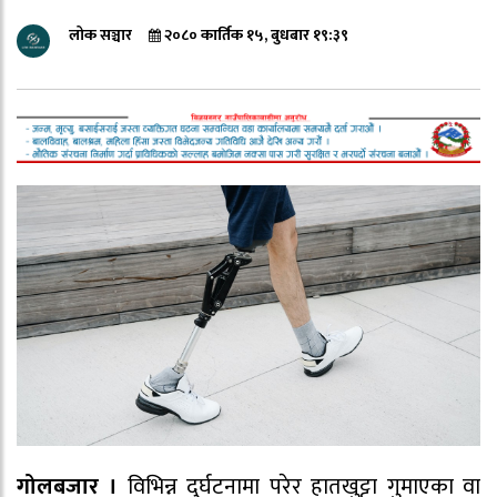
लोक सञ्चार
२०८० कार्तिक १५, बुधबार १९:३९
गोलबजार ।
विभिन्न दुर्घटनामा परेर हातखुट्टा गुमाएका वा