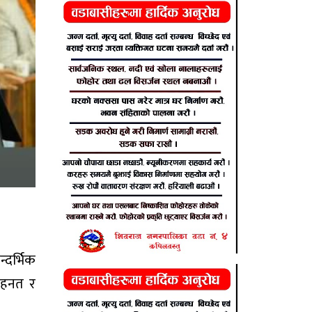
्दर्भिक
मेहनत र