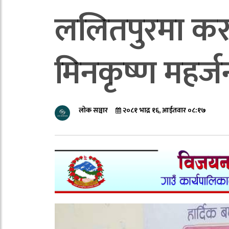
ललितपुरमा करा
मिनकृष्ण महर्
लोक सञ्चार
२०८१ भाद्र १६, आईतवार ०८:१७