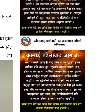
र्यक्रम
भयका हाल
म्मानित
।