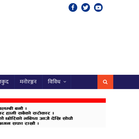
लकुद
मनोरञ्जन
विविध