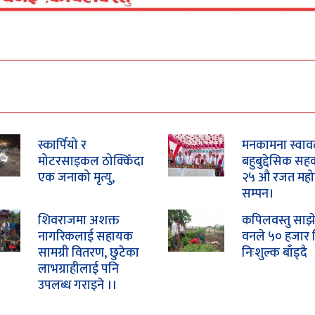
स्कार्पियो र
मनकामना स्वाव
मोटरसाइकल ठोक्किँदा
बहुबुद्देसिक सह
एक जनाको मृत्यु,
२५ औ रजत महो
सम्पन।
शिवराजमा अशक्त
कपिलवस्तु साझे
नागरिकलाई सहायक
वनले ५० हजार 
सामग्री वितरण, छुटेका
निःशुल्क बाँड्दै
लाभग्राहीलाई पनि
उपलब्ध गराइने ।।