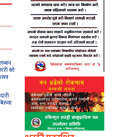
लम्बन
कारी को
त्सव
दारी
बिरुवा