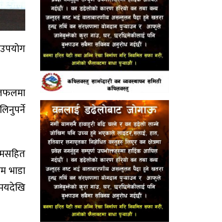
र उपयोग
छलफलमा
नुपर्ने
ौतमसहित
िम भाडा
समयदेखि