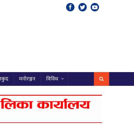
लकुद
मनोरञ्जन
विविध