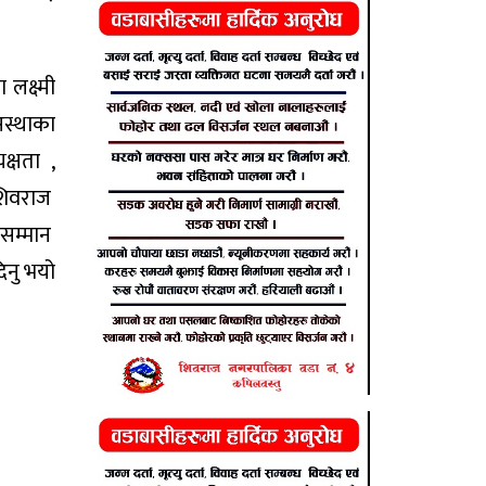
क्ष्मी
सस्थाका
क्षता ,
 शिवराज
 सम्मान
िनु भयो