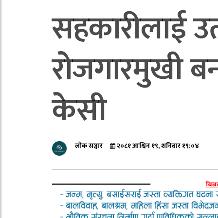
सहकारीलाई उत्
रोजगारमुखी बनाउन
केसी
लोक सञ्चार
२०८१ आश्विन १९, शनिबार १९:०४