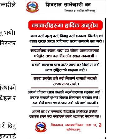
कारीले
नु भयो।
निरन्तर
ंस्थाको
्धिहरू र
ारी दिनु
यहरूलाई