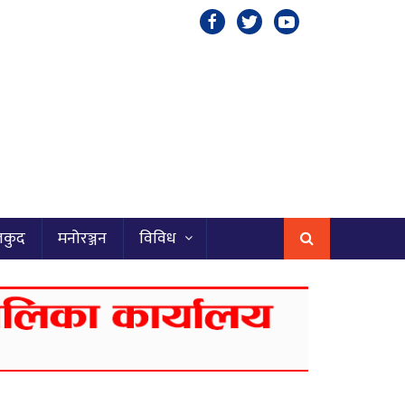
लकुद
मनोरञ्जन
विविध