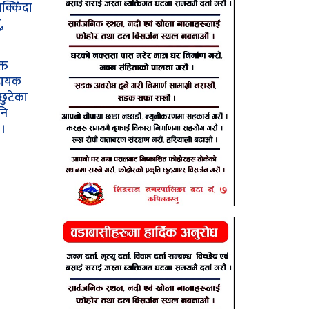
्किँदा
,
्त
हायक
छुटेका
नि
।।