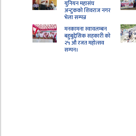
युनियन महासंघ
अन्टुकको शिवराज नगर
भेला सम्पन्न
मनकामना स्वावलम्बन
बहुबुद्देसिक सहकारी को
२५ औ रजत महोत्सव
सम्पन।