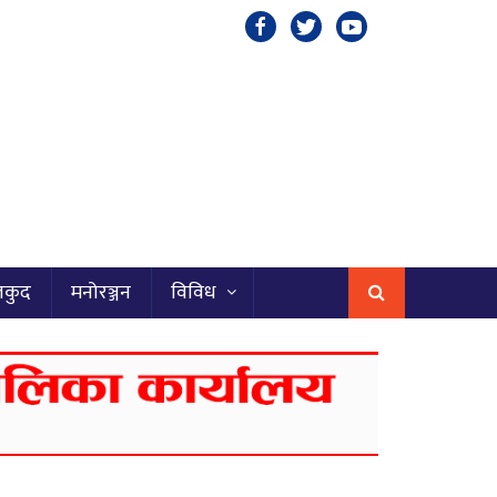
लकुद
मनोरञ्जन
विविध