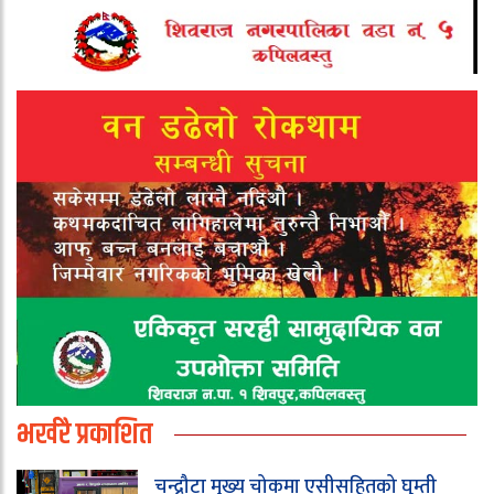
भर्खरै प्रकाशित
चन्द्रौटा मुख्य चोकमा एसीसहितको घुम्ती