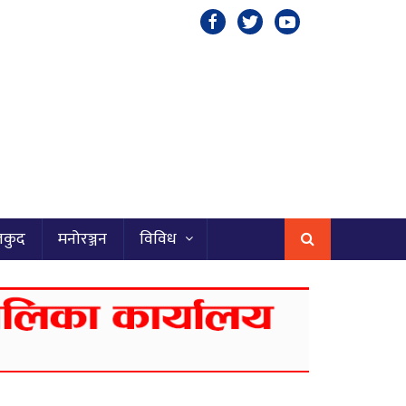
लकुद
मनोरञ्जन
विविध