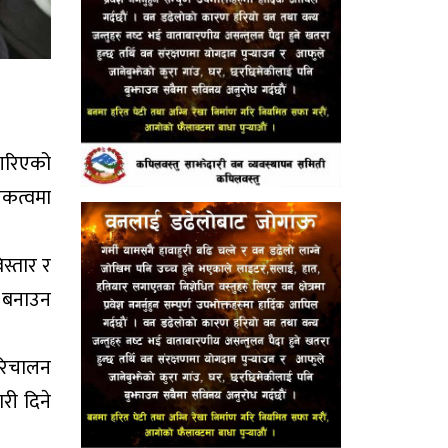
न गरिएको
जकत्वमा
स्तार र
ी बनाउन
रिचालन
री दिने