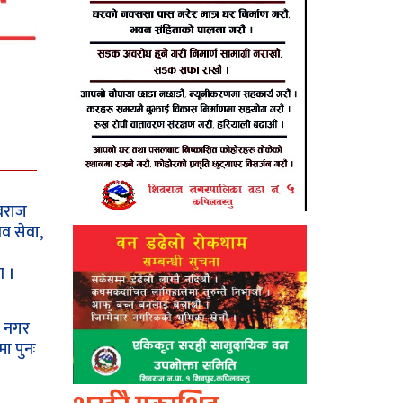
िवराज
व सेवा,
ण ।
ज नगर
मा पुनः