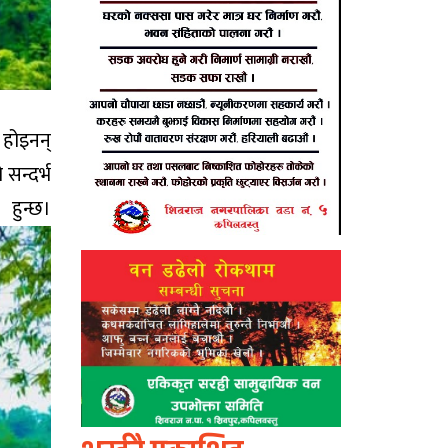
 होइनन्
सन्दर्भ
छ।