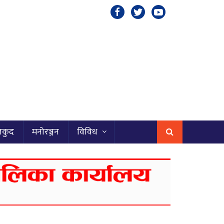
लकुद
मनोरञ्जन
विविध