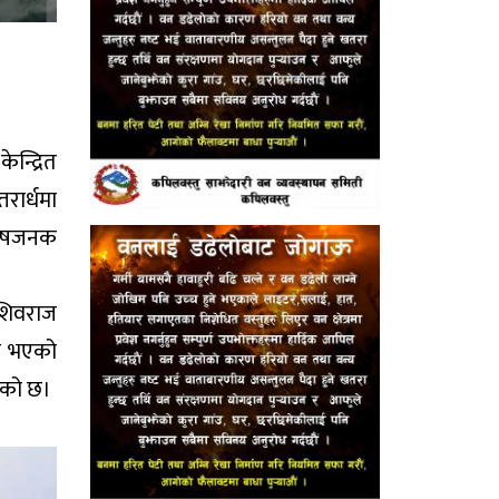
न्द्रित
रार्धमा
्तोषजनक
 शिवराज
जन भएको
ाएको छ।