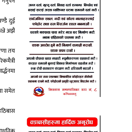
्नुपर्ने
ण्डै दुई
्ने अझै
ारणा तय
कमैत्री
्द्धनमा
नमा समेत
ो उठिबास
 आधुनिक