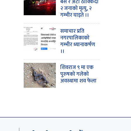
बस र अटो ठोक्किँदा
२ जनाको मृत्यु, २
गम्भीर घाइते ।।
समाचार प्रति
नगरपालिकाको
गम्भीर ध्यानाकर्षण
।।
शिवराज ९ मा एक
पुरुषको गलेको
अवस्थामा शव फेला