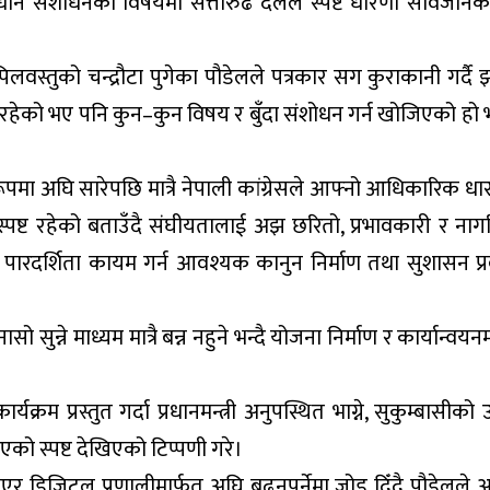
विधान संशोधनका विषयमा सत्तारुढ दलले स्पष्ट धारणा सार्वजनिक गर
िलवस्तुको चन्द्रौटा पुगेका पौडेलले पत्रकार सग कुराकानी गर्दै झ
ेको भए पनि कुन–कुन विषय र बुँदा संशोधन गर्न खोजिएको हो भन
रूपमा अघि सारेपछि मात्रै नेपाली कांग्रेसले आफ्नो आधिकारिक ध
 स्पष्ट रहेको बताउँदै संघीयतालाई अझ छरितो, प्रभावकारी र नागरि
ि, पारदर्शिता कायम गर्न आवश्यक कानुन निर्माण तथा सुशासन प्रवर
सुन्ने माध्यम मात्रै बन्न नहुने भन्दै योजना निर्माण र कार्यान्वय
क्रम प्रस्तुत गर्दा प्रधानमन्त्री अनुपस्थित भाग्ने, सुकुम्बासीक
को स्पष्ट देखिएको टिप्पणी गरे।
 डिजिटल प्रणालीमार्फत अघि बढ्नुपर्नेमा जोड दिँदै पौडेलले