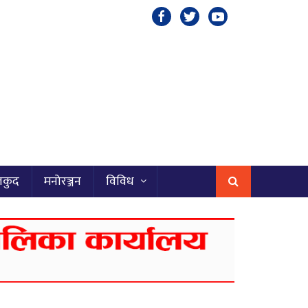
लकुद
मनोरञ्जन
विविध