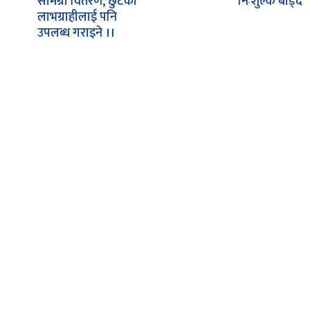
सामग्री वितरण, छुटेका
निःशुल्क बाँड्दै
लाभग्राहीलाई पनि
उपलब्ध गराइने ।।