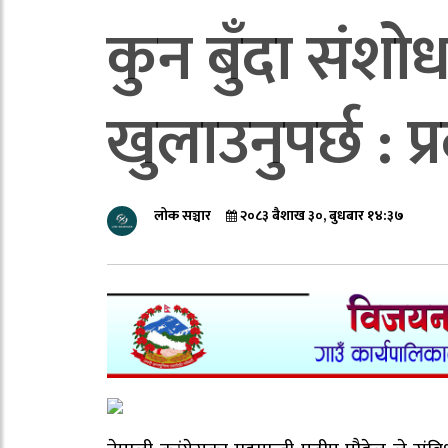
कुन बुँदा संशोध
खुलाउनुपर्छ : प
लोक सञ्चार
२०८३ बैशाख ३०, बुधबार १४:३७