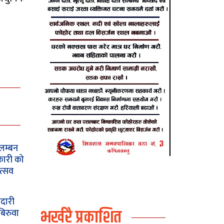
लम्बन
कारी को
त्सव
दारी
भर्खरै प्रकाशित
बिरुवा