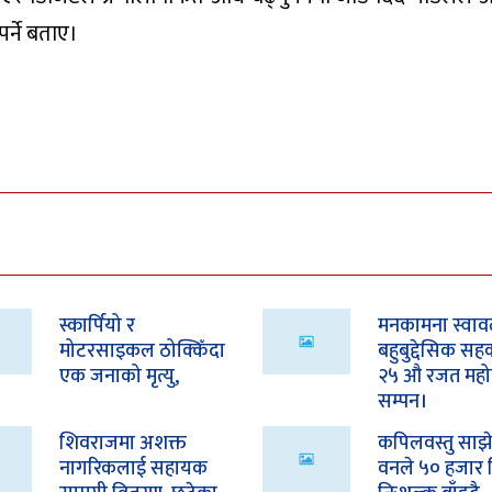
र्ने बताए।
स्कार्पियो र
मनकामना स्वाव
मोटरसाइकल ठोक्किँदा
बहुबुद्देसिक सह
एक जनाको मृत्यु,
२५ औ रजत महो
सम्पन।
शिवराजमा अशक्त
कपिलवस्तु साझे
नागरिकलाई सहायक
वनले ५० हजार 