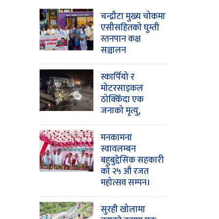
चन्द्रौटा मुख्य चोकमा
एसीसहितको घुम्ती
स्तनपान कक्ष
सञ्चालन
स्कार्पियो र
मोटरसाइकल
ठोक्किँदा एक
जनाको मृत्यु,
मनकामना
स्वावलम्बन
बहुबुद्देसिक सहकारी
को २५ औ रजत
महोत्सव सम्पन।
सुरही खोलामा