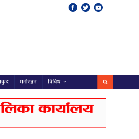
लकुद
मनोरञ्जन
विविध