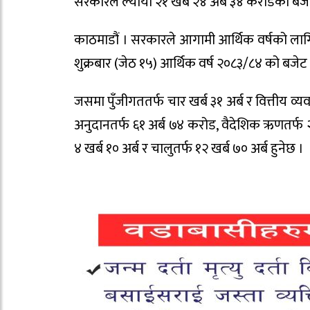
सरकारले ल्यायो २१ खर्ब २४ अर्ब ३४ करोडको बज
काठमाडौं । सरकारले आगामी आर्थिक वर्षको लागि २१ ख
शुक्रबार (जेठ १५) आर्थिक वर्ष २०८३/८४ को बजेट प्
जसमा पुँजीगततर्फ चार खर्ब ३१ अर्ब र वित्तीय व्य
अनुदानतर्फ ६१ अर्ब ७४ करोड, वैदेशिक ऋणतर्फ 
४ खर्ब १० अर्ब र चालुतर्फ १२ खर्ब ७० अर्ब हुनेछ ।