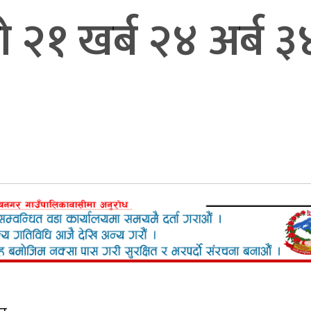
ो २१ खर्ब २४ अर्ब ३