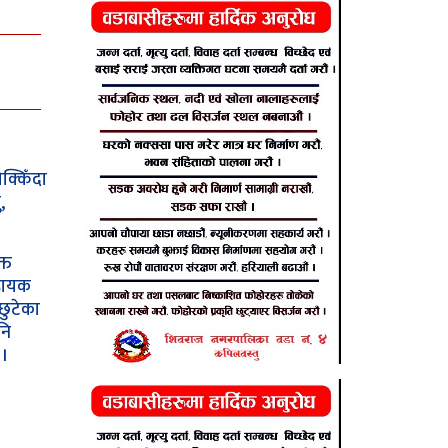
्किँदा
,
्त
हायक
छुटेका
नि
।।