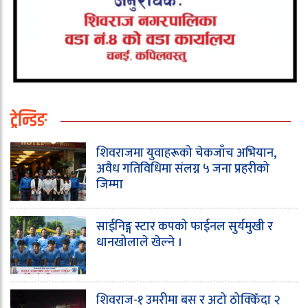
ट्रेन्डिङ
शिवराजमा युवाहरूको चेकजाँच अभियान,
अवैध गतिविधिमा संलग्न ५ जना प्रहरीको
जिम्मा
साईनिङ्ग स्टार कपको फाईनल सुर्यमुखी र
धानखोलाले खेल्ने ।
शिवराज-१ उमरीमा बस र अटो ठोक्किँदा २