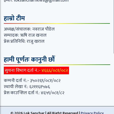
इमेल:
loksancharnews@gmail.com
हाम्रो टीम
अध्यक्ष/संचालक: नवराज पौडेल
सम्पादक: ऋषि राज खनाल
प्रेस प्रतिनिधि: राजु खराल
हामी पूर्णतः कानुनी छौँ
सुचना विभाग दर्ता नं.:-
४६६६/०८१/०८२
कम्पनी दर्ता नं.:- ३५०२६९/०८१/०८२
स्थायी लेखा नं.: ६२११६१५७६
प्रेस काउन्सिल दर्ता नं.: ४६५९/०८१/८२
© 2026 Lok Sanchar | All Right Reserved |
Privacy Policy