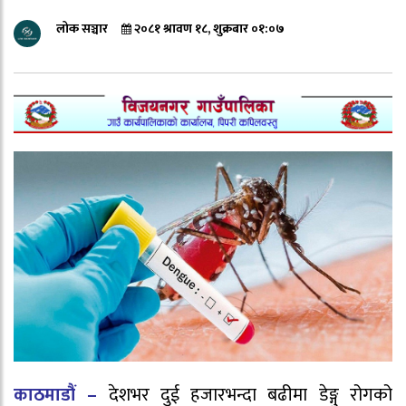
लोक सञ्चार
२०८१ श्रावण १८, शुक्रबार ०१:०७
काठमाडौं –
देशभर दुई हजारभन्दा बढीमा डेङ्गु रोगको