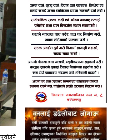
्या‍उने