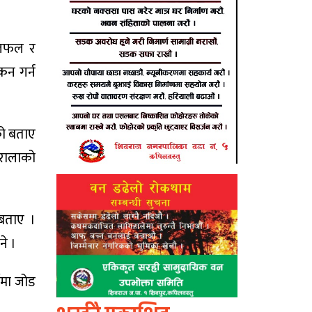
 छलफल र
ंकन गर्न
को बताए
इरालाको
 बताए ।
ने ।
नेमा जोड