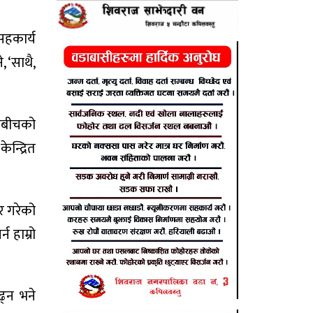
सहकार्य
, ‘साथै,
दलबीचको
न्द्रित
र गरेको
 हाम्रो
ढ्न भने