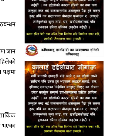
गठबन्धन
ामा जान
अहिलेको
ा पक्षमा
तार्किक
ित भएका