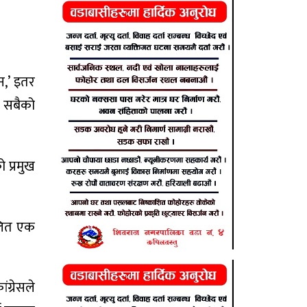
न,’ इतर
ेस सबैको
ो प्रमुख
िलित एक
ग्रेसले