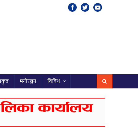
लकुद
मनोरञ्जन
विविध