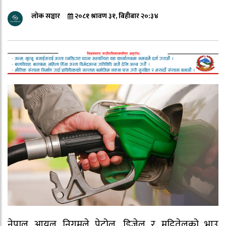
लोक सञ्चार
२०८१ श्रावण ३१, बिहीबार २०:३४
नेपाल आयल निगमले पेट्रोल, डिजेल र मट्टितेलको भाउ