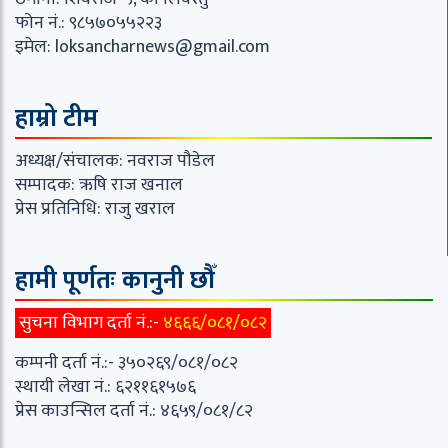
फोन नं.: ९८५७०५५२२३
इमेल:
loksancharnews@gmail.com
हाम्रो टीम
अध्यक्ष/संचालक: नवराज पौडेल
सम्पादक: ऋषि राज खनाल
प्रेस प्रतिनिधि: राजु खराल
हामी पूर्णतः कानुनी छौँ
सुचना विभाग दर्ता नं.:-
४६६६/०८१/०८२
कम्पनी दर्ता नं.:- ३५०२६९/०८१/०८२
स्थायी लेखा नं.: ६२११६१५७६
प्रेस काउन्सिल दर्ता नं.: ४६५९/०८१/८२