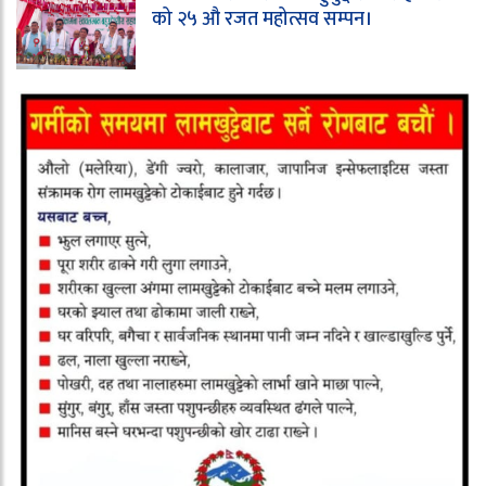
को २५ औ रजत महोत्सव सम्पन।