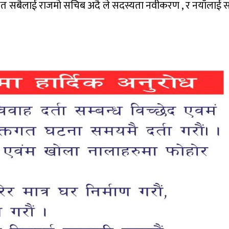
स्थित सबैलाई राजमो सचिब अदै ले सदस्यता नवीकरण , र नयाँलाई 