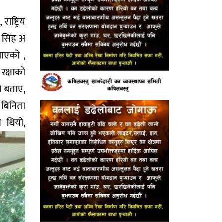
ाष्ट्रिय
र सिंह अ
नआएको ,
 रक्षाको
को बताए,
 बिनिता
ो थियो,