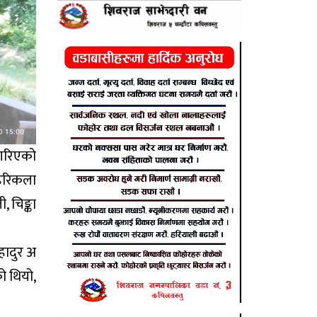
न गरिएको
 हरिकला
, चिङ्का
हादुर अ
को थियो,