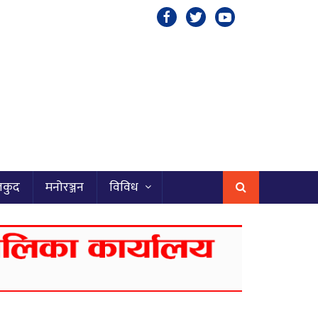
लकुद
मनोरञ्जन
विविध