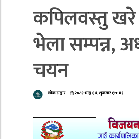
कपिलवस्तु खरे न
भेला सम्पन्न, अध
चयन
लोक सञ्चार
२०८१ भाद्र १४, शुक्रबार १७:४९