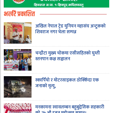
भर्खरै प्रकाशित
अखिल नेपाल ट्रेड युनियन महासंघ अन्टुकको
शिवराज नगर भेला सम्पन्न
चन्द्रौटा मुख्य चोकमा एसीसहितको घुम्ती
स्तनपान कक्ष सञ्चालन
स्कार्पियो र मोटरसाइकल ठोक्किँदा एक
जनाको मृत्यु,
मनकामना स्वावलम्बन बहुबुद्देसिक सहकारी
को २५ औ रजत महोत्सव सम्पन।