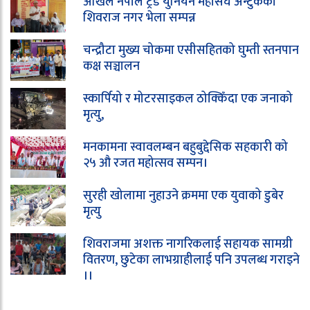
अखिल नेपाल ट्रेड युनियन महासंघ अन्टुकको
शिवराज नगर भेला सम्पन्न
चन्द्रौटा मुख्य चोकमा एसीसहितको घुम्ती स्तनपान
कक्ष सञ्चालन
स्कार्पियो र मोटरसाइकल ठोक्किँदा एक जनाको
मृत्यु,
मनकामना स्वावलम्बन बहुबुद्देसिक सहकारी को
२५ औ रजत महोत्सव सम्पन।
सुरही खोलामा नुहाउने क्रममा एक युवाको डुबेर
मृत्यु
शिवराजमा अशक्त नागरिकलाई सहायक सामग्री
वितरण, छुटेका लाभग्राहीलाई पनि उपलब्ध गराइने
।।