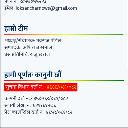
फोन नं.: ९८५७०५५२२३
इमेल:
loksancharnews@gmail.com
हाम्रो टीम
अध्यक्ष/संचालक: नवराज पौडेल
सम्पादक: ऋषि राज खनाल
प्रेस प्रतिनिधि: राजु खराल
हामी पूर्णतः कानुनी छौँ
सुचना विभाग दर्ता नं.:-
४६६६/०८१/०८२
कम्पनी दर्ता नं.:- ३५०२६९/०८१/०८२
स्थायी लेखा नं.: ६२११६१५७६
प्रेस काउन्सिल दर्ता नं.: ४६५९/०८१/८२