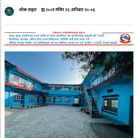
लोक सञ्चार
२०८१ मंसिर २२, शनिबार २०:०६