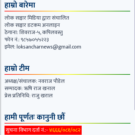
हाम्रो बारेमा
लोक सञ्चार मिडिया द्वारा संचालित
लोक सञ्चार डटकम अनलाइन
ठेगाना: शिवराज-५, कपिलवस्तु
फोन नं.: ९८५७०५५२२३
इमेल:
loksancharnews@gmail.com
हाम्रो टीम
अध्यक्ष/संचालक: नवराज पौडेल
सम्पादक: ऋषि राज खनाल
प्रेस प्रतिनिधि: राजु खराल
हामी पूर्णतः कानुनी छौँ
सुचना विभाग दर्ता नं.:-
४६६६/०८१/०८२