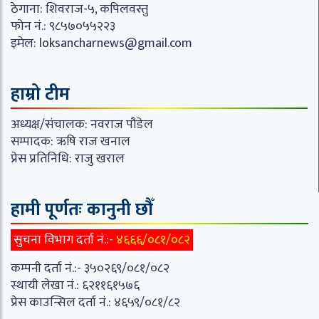
ठेगाना: शिवराज-५, कपिलवस्तु
फोन नं.: ९८५७०५५२२३
इमेल:
loksancharnews@gmail.com
हाम्रो टीम
अध्यक्ष/संचालक: नवराज पौडेल
सम्पादक: ऋषि राज खनाल
प्रेस प्रतिनिधि: राजु खराल
हामी पूर्णतः कानुनी छौँ
सुचना विभाग दर्ता नं.:-
४६६६/०८१/०८२
कम्पनी दर्ता नं.:- ३५०२६९/०८१/०८२
स्थायी लेखा नं.: ६२११६१५७६
प्रेस काउन्सिल दर्ता नं.: ४६५९/०८१/८२