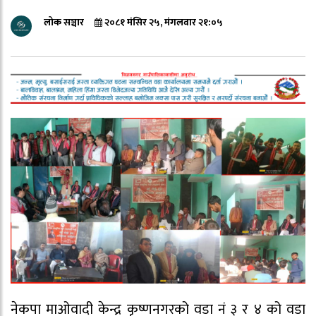
लोक सञ्चार
२०८१ मंसिर २५, मंगलवार २१:०५
नेकपा माओवादी केन्द्र कृष्णनगरको वडा नं ३ र ४ को‌ वडा