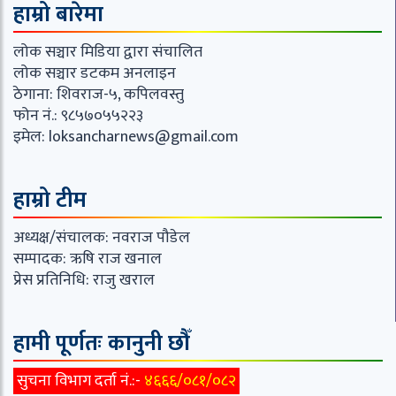
हाम्रो बारेमा
लोक सञ्चार मिडिया द्वारा संचालित
लोक सञ्चार डटकम अनलाइन
ठेगाना: शिवराज-५, कपिलवस्तु
फोन नं.: ९८५७०५५२२३
इमेल:
loksancharnews@gmail.com
हाम्रो टीम
अध्यक्ष/संचालक: नवराज पौडेल
सम्पादक: ऋषि राज खनाल
प्रेस प्रतिनिधि: राजु खराल
हामी पूर्णतः कानुनी छौँ
सुचना विभाग दर्ता नं.:-
४६६६/०८१/०८२