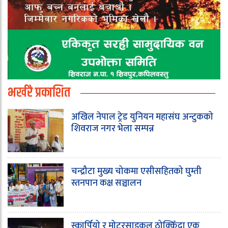
भर्खरै प्रकाशित
अखिल नेपाल ट्रेड युनियन महासंघ अन्टुकको
शिवराज नगर भेला सम्पन्न
चन्द्रौटा मुख्य चोकमा एसीसहितको घुम्ती
स्तनपान कक्ष सञ्चालन
स्कार्पियो र मोटरसाइकल ठोक्किँदा एक