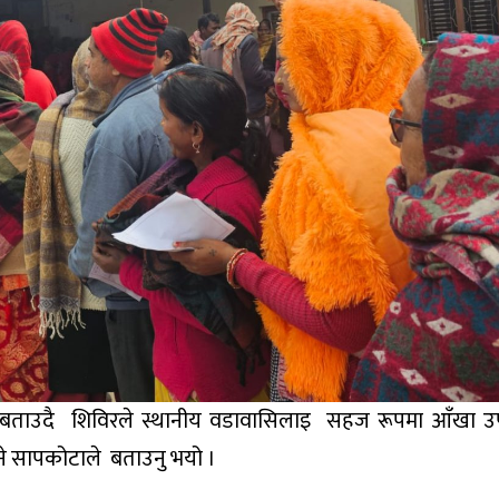
को बताउदै शिविरले स्थानीय वडावासिलाइ सहज रूपमा आँखा उ
इने सापकोटाले बताउनु भयो ।