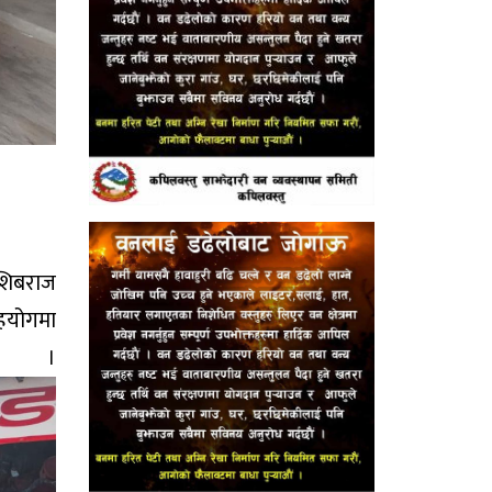
 शिबराज
सहयोगमा
 ।