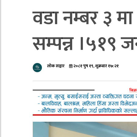
वडा नम्बर ३ म
सम्पन्न ।५१९ ज
लोक सञ्चार
२०८१ पुष १९, शुक्रबार १७:२१