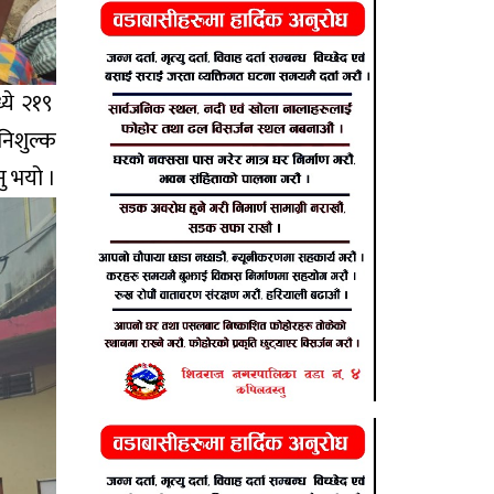
्ये २१९
निशुल्क
ु भयो ।