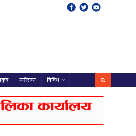
लकुद
मनोरञ्जन
विविध