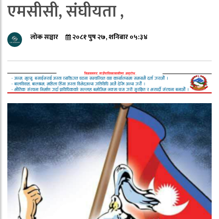
एमसीसी, संघीयता ,
लोक सञ्चार
२०८१ पुष २७, शनिबार ०५:३४