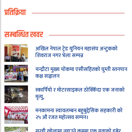
प्रतिक्रिया
सम्बन्धित खवर
अखिल नेपाल ट्रेड युनियन महासंघ अन्टुकको
शिवराज नगर भेला सम्पन्न
चन्द्रौटा मुख्य चोकमा एसीसहितको घुम्ती स्तनपान
कक्ष सञ्चालन
स्कार्पियो र मोटरसाइकल ठोक्किँदा एक जनाको
मृत्यु,
मनकामना स्वावलम्बन बहुबुद्देसिक सहकारी को
२५ औ रजत महोत्सव सम्पन।
सुरही खोलामा नुहाउने क्रममा एक युवाको डुबेर