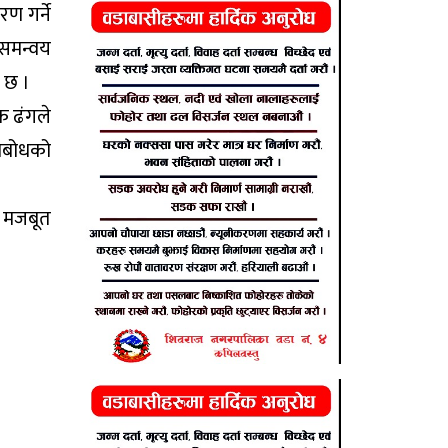
ण गर्ने
 समन्वय
 छ ।
क ढंगले
ताबोधको
क मजबूत