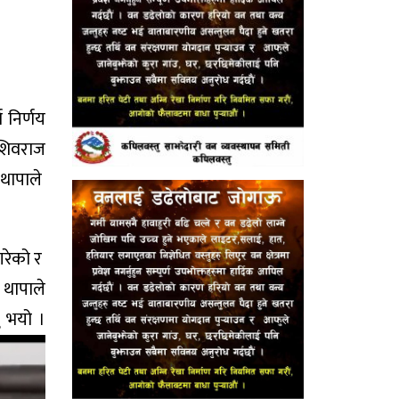
 निर्णय
 शिवराज
थापाले
गरेको र
 थापाले
ु भयो ।