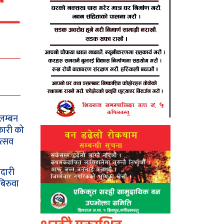
लम्बन
कारी को
त्सव
दारी
बिरुवा