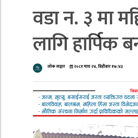
वडा न. ३ मा म
लागि हार्पिक ब
लोक सञ्चार
२०८१ माघ २४, बिहीबार १७:४३