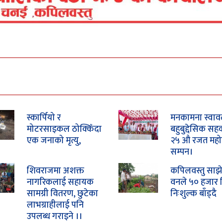
स्कार्पियो र
मनकामना स्वाव
मोटरसाइकल ठोक्किँदा
बहुबुद्देसिक सह
एक जनाको मृत्यु,
२५ औ रजत महो
सम्पन।
शिवराजमा अशक्त
कपिलवस्तु साझे
नागरिकलाई सहायक
वनले ५० हजार 
सामग्री वितरण, छुटेका
निःशुल्क बाँड्दै
लाभग्राहीलाई पनि
उपलब्ध गराइने ।।