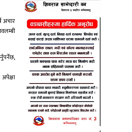
्ष अचार
ावलम्बी
पर्नेछ,
अपेक्षा