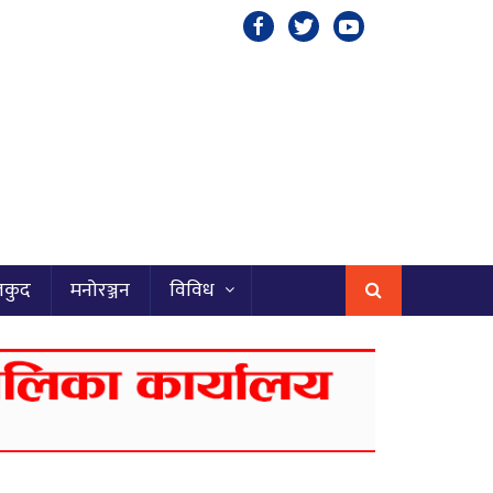
लकुद
मनोरञ्जन
विविध