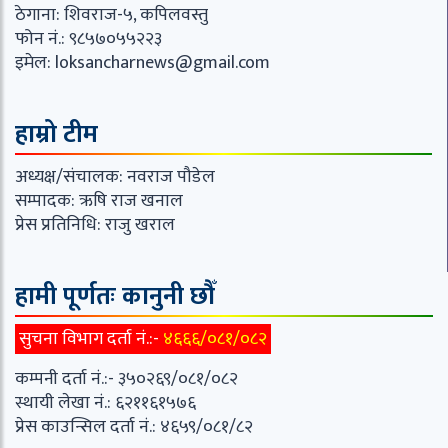
ठेगाना: शिवराज-५, कपिलवस्तु
फोन नं.: ९८५७०५५२२३
इमेल:
loksancharnews@gmail.com
हाम्रो टीम
अध्यक्ष/संचालक: नवराज पौडेल
सम्पादक: ऋषि राज खनाल
प्रेस प्रतिनिधि: राजु खराल
हामी पूर्णतः कानुनी छौँ
सुचना विभाग दर्ता नं.:-
४६६६/०८१/०८२
कम्पनी दर्ता नं.:- ३५०२६९/०८१/०८२
स्थायी लेखा नं.: ६२११६१५७६
प्रेस काउन्सिल दर्ता नं.: ४६५९/०८१/८२