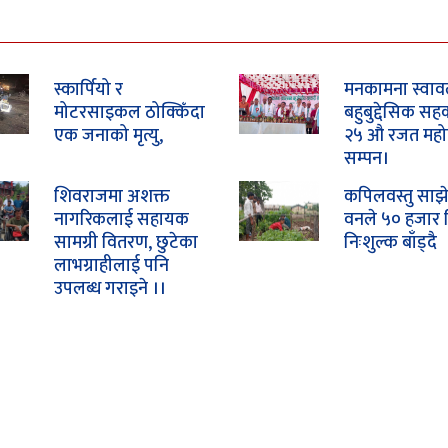
स्कार्पियो र
मनकामना स्वाव
मोटरसाइकल ठोक्किँदा
बहुबुद्देसिक सह
एक जनाको मृत्यु,
२५ औ रजत महो
सम्पन।
शिवराजमा अशक्त
कपिलवस्तु साझे
नागरिकलाई सहायक
वनले ५० हजार 
सामग्री वितरण, छुटेका
निःशुल्क बाँड्दै
लाभग्राहीलाई पनि
उपलब्ध गराइने ।।