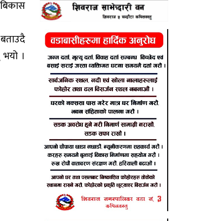
ै बिकास
 बताउदै
ु भयो ।