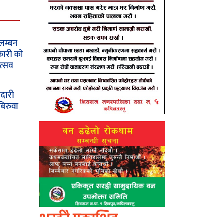
लम्बन
कारी को
त्सव
दारी
बिरुवा