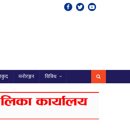
लकुद
मनोरञ्जन
विविध