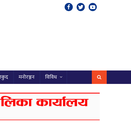
लकुद
मनोरञ्जन
विविध