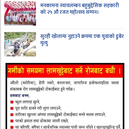
मनकामना स्वावलम्बन बहुबुद्देसिक सहकारी
को २५ औ रजत महोत्सव सम्पन।
सुरही खोलामा नुहाउने क्रममा एक युवाको डुबेर
मृत्यु