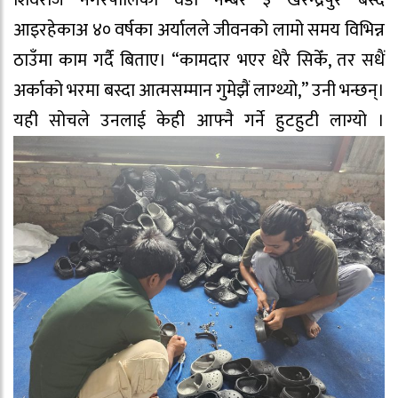
शिवराज नगरपालिका वडा नम्बर ३ खरेन्द्रपुर बस्दै
आइरहेकाअ ४० वर्षका अर्यालले जीवनको लामो समय विभिन्न
ठाउँमा काम गर्दै बिताए। “कामदार भएर धेरै सिकेँ, तर सधैं
अर्काको भरमा बस्दा आत्मसम्मान गुमेझैं लाग्थ्यो,” उनी भन्छन्।
यही सोचले उनलाई केही आफ्नै गर्ने हुटहुटी लाग्यो ।