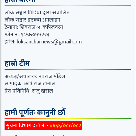
लोक सञ्चार मिडिया द्वारा संचालित
लोक सञ्चार डटकम अनलाइन
ठेगाना: शिवराज-५, कपिलवस्तु
फोन नं.: ९८५७०५५२२३
इमेल:
loksancharnews@gmail.com
हाम्रो टीम
अध्यक्ष/संचालक: नवराज पौडेल
सम्पादक: ऋषि राज खनाल
प्रेस प्रतिनिधि: राजु खराल
हामी पूर्णतः कानुनी छौँ
सुचना विभाग दर्ता नं.:-
४६६६/०८१/०८२