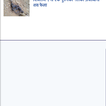
शव फेला