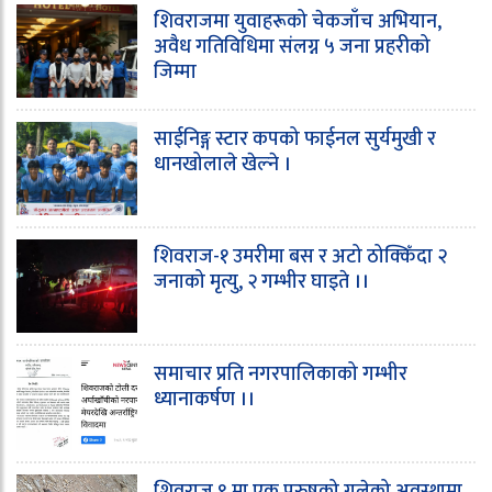
शिवराजमा युवाहरूको चेकजाँच अभियान,
अवैध गतिविधिमा संलग्न ५ जना प्रहरीको
जिम्मा
साईनिङ्ग स्टार कपको फाईनल सुर्यमुखी र
धानखोलाले खेल्ने ।
शिवराज-१ उमरीमा बस र अटो ठोक्किँदा २
जनाको मृत्यु, २ गम्भीर घाइते ।।
समाचार प्रति नगरपालिकाको गम्भीर
ध्यानाकर्षण ।।
शिवराज ९ मा एक पुरुषको गलेको अवस्थामा