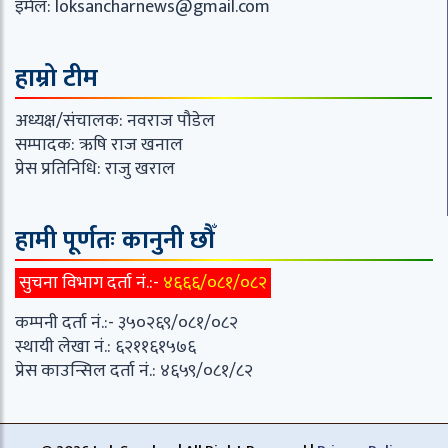
इमेल:
loksancharnews@gmail.com
हाम्रो टीम
अध्यक्ष/संचालक: नवराज पौडेल
सम्पादक: ऋषि राज खनाल
प्रेस प्रतिनिधि: राजु खराल
हामी पूर्णतः कानुनी छौँ
सुचना विभाग दर्ता नं.:-
४६६६/०८१/०८२
कम्पनी दर्ता नं.:- ३५०२६९/०८१/०८२
स्थायी लेखा नं.: ६२११६१५७६
प्रेस काउन्सिल दर्ता नं.: ४६५९/०८१/८२