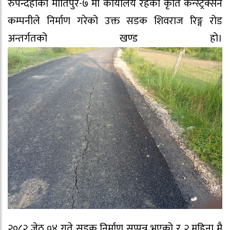
रुपन्देहीको मोतिपुर-७ मा कार्यालय रहेको कृति कन्स्ट्रक्सन
कम्पनीले निर्माण गरेको उक्त सडक शिवराज रिङ्ग रोड
अन्तर्गतको खण्ड हो।
२०८२ जेठ ०४ गते सडक निर्माण सप्पन्न भएको र २ महिना मै