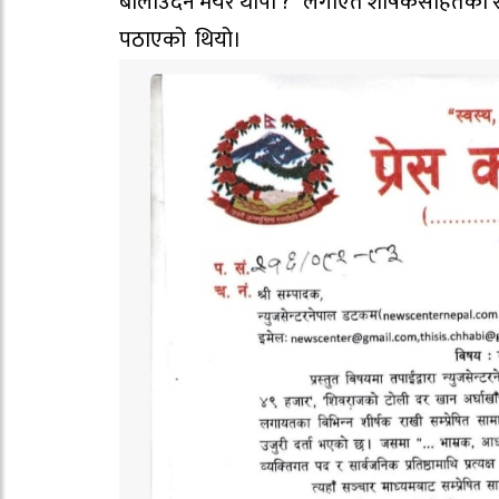
बोलाउदैन मेयर थापा ?” लगाएत शीर्षकसहितका 
पठाएको थियो।