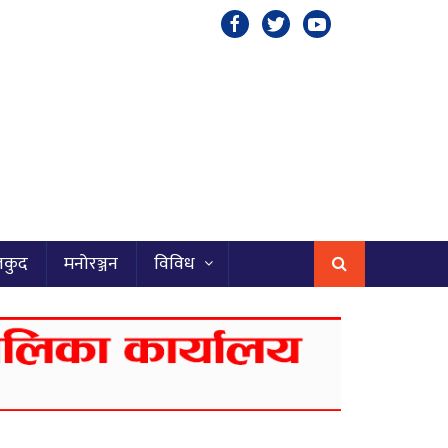
लकुद
मनोरञ्जन
विविध