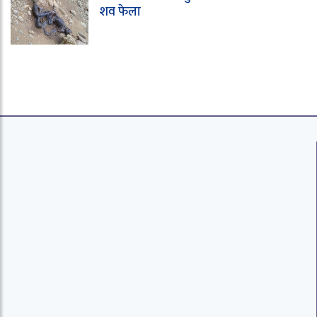
शव फेला