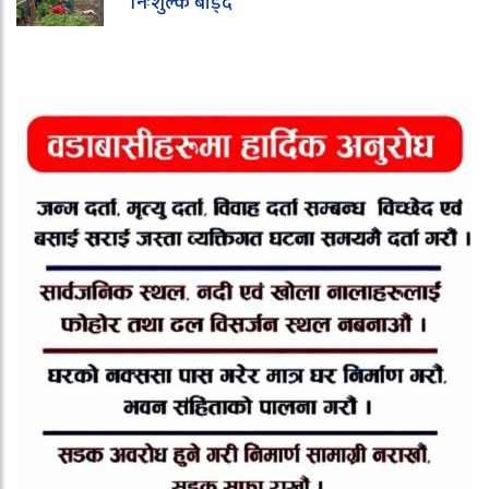
निःशुल्क बाँड्दै