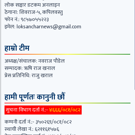
लोक सञ्चार डटकम अनलाइन
ठेगाना: शिवराज-५, कपिलवस्तु
फोन नं.: ९८५७०५५२२३
इमेल:
loksancharnews@gmail.com
हाम्रो टीम
अध्यक्ष/संचालक: नवराज पौडेल
सम्पादक: ऋषि राज खनाल
प्रेस प्रतिनिधि: राजु खराल
हामी पूर्णतः कानुनी छौँ
सुचना विभाग दर्ता नं.:-
४६६६/०८१/०८२
कम्पनी दर्ता नं.:- ३५०२६९/०८१/०८२
स्थायी लेखा नं.: ६२११६१५७६