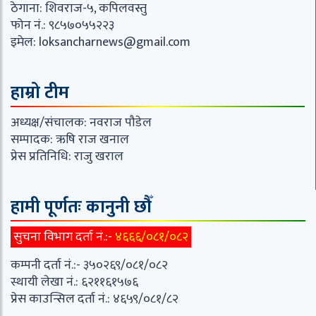
ठेगाना: शिवराज-५, कपिलवस्तु
फोन नं.: ९८५७०५५२२३
इमेल:
loksancharnews@gmail.com
हाम्रो टीम
अध्यक्ष/संचालक: नवराज पौडेल
सम्पादक: ऋषि राज खनाल
प्रेस प्रतिनिधि: राजु खराल
हामी पूर्णतः कानुनी छौँ
सुचना विभाग दर्ता नं.:-
४६६६/०८१/०८२
कम्पनी दर्ता नं.:- ३५०२६९/०८१/०८२
स्थायी लेखा नं.: ६२११६१५७६
प्रेस काउन्सिल दर्ता नं.: ४६५९/०८१/८२