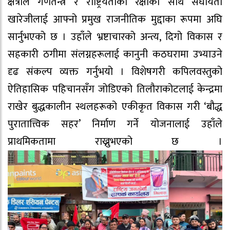
क्षेत्रीले गणतन्त्र र राष्ट्रियताको रक्षाका साथै संघीयता
खारेजीलाई आफ्नो प्रमुख राजनीतिक मुद्दाका रूपमा अघि
सार्नुभएको छ । उहाँले भ्रष्टाचारको अन्त्य, दिगो विकास र
सहकारी ठगीमा संलग्नहरूलाई कानुनी कठघरामा उभ्याउने
दृढ संकल्प व्यक्त गर्नुभयो । विशेषगरी कपिलवस्तुको
ऐतिहासिक पहिचानसँग जोडिएको तिलौराकोटलाई केन्द्रमा
राखेर बुद्धकालीन स्थलहरूको एकीकृत विकास गरी ‘बौद्ध
पुरातात्त्विक सहर’ निर्माण गर्ने योजनालाई उहाँले
प्राथमिकतामा राख्नुभएको छ ।