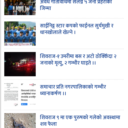
अवैध गतिविधिमा संलग्न ५ जना प्रहरीको
जिम्मा
साईनिङ्ग स्टार कपको फाईनल सुर्यमुखी र
धानखोलाले खेल्ने ।
शिवराज-१ उमरीमा बस र अटो ठोक्किँदा २
जनाको मृत्यु, २ गम्भीर घाइते ।।
समाचार प्रति नगरपालिकाको गम्भीर
ध्यानाकर्षण ।।
शिवराज ९ मा एक पुरुषको गलेको अवस्थामा
शव फेला