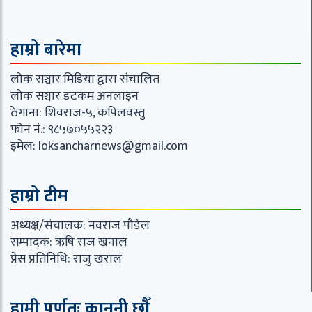
हाम्रो बारेमा
लोक सञ्चार मिडिया द्वारा संचालित
लोक सञ्चार डटकम अनलाइन
ठेगाना: शिवराज-५, कपिलवस्तु
फोन नं.: ९८५७०५५२२३
इमेल:
loksancharnews@gmail.com
हाम्रो टीम
अध्यक्ष/संचालक: नवराज पौडेल
सम्पादक: ऋषि राज खनाल
प्रेस प्रतिनिधि: राजु खराल
हामी पूर्णतः कानुनी छौँ