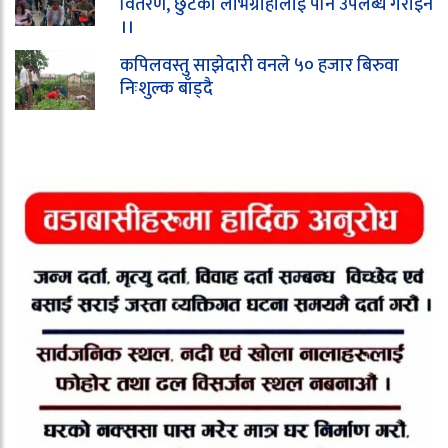
वितरण, छुटेका लाभग्राहीलाई पनि उपलब्ध गराइने
।।
कपिलवस्तु साझेदारी वनले ५० हजार बिरुवा
निःशुल्क बाँड्दै