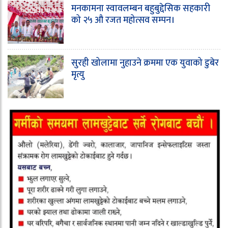
मनकामना स्वावलम्बन बहुबुद्देसिक सहकारी
को २५ औ रजत महोत्सव सम्पन।
सुरही खोलामा नुहाउने क्रममा एक युवाको डुबेर
मृत्यु