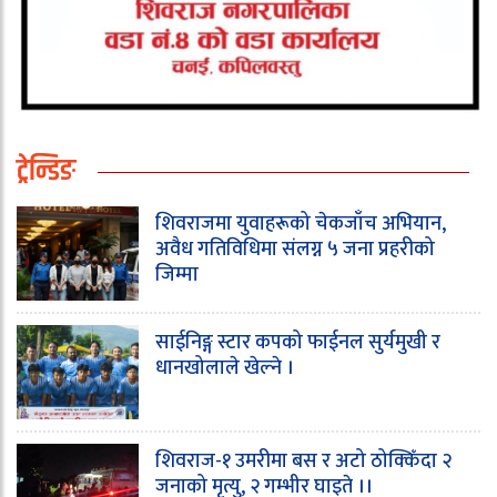
ट्रेन्डिङ
शिवराजमा युवाहरूको चेकजाँच अभियान,
अवैध गतिविधिमा संलग्न ५ जना प्रहरीको
जिम्मा
साईनिङ्ग स्टार कपको फाईनल सुर्यमुखी र
धानखोलाले खेल्ने ।
शिवराज-१ उमरीमा बस र अटो ठोक्किँदा २
जनाको मृत्यु, २ गम्भीर घाइते ।।