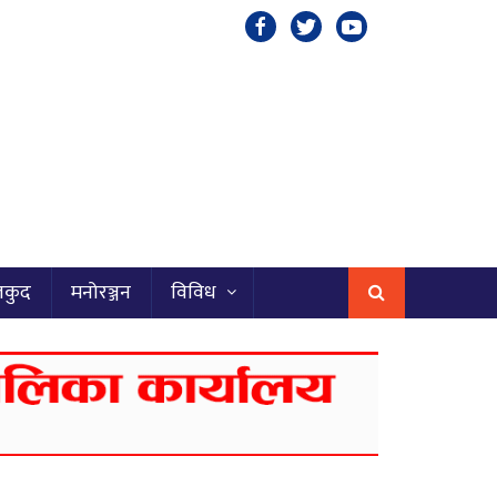
लकुद
मनोरञ्जन
विविध