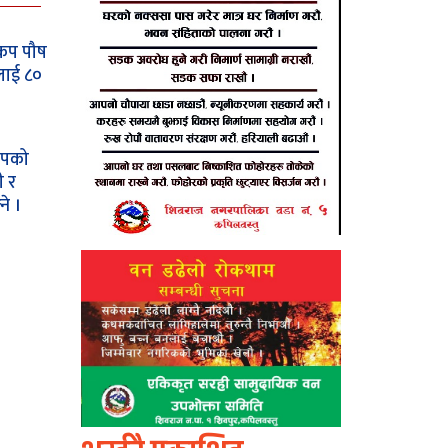
 कप पौष
लाई ८०
 कपको
ी र
ने ।