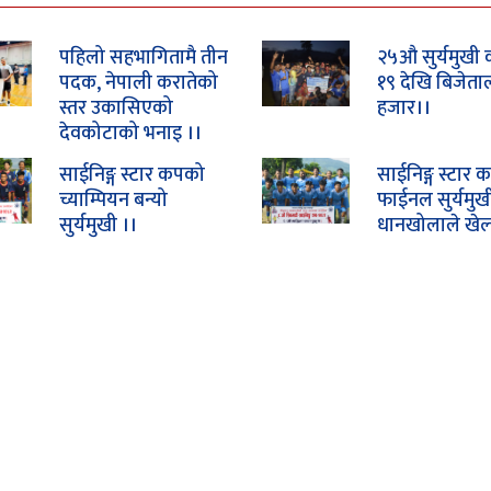
पहिलो सहभागितामै तीन
२५औ सुर्यमुखी
पदक, नेपाली करातेको
१९ देखि बिजेता
स्तर उकासिएको
हजार।।
देवकोटाको भनाइ ।।
साईनिङ्ग स्टार कपको
साईनिङ्ग स्टार
च्याम्पियन बन्यो
फाईनल सुर्यमुख
सुर्यमुखी ।।
धानखोलाले खेल्