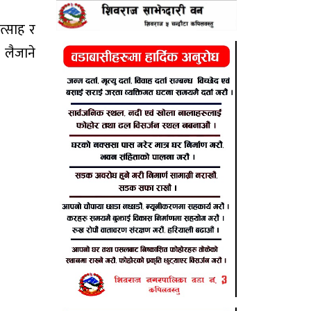
त्साह र
 लैजाने