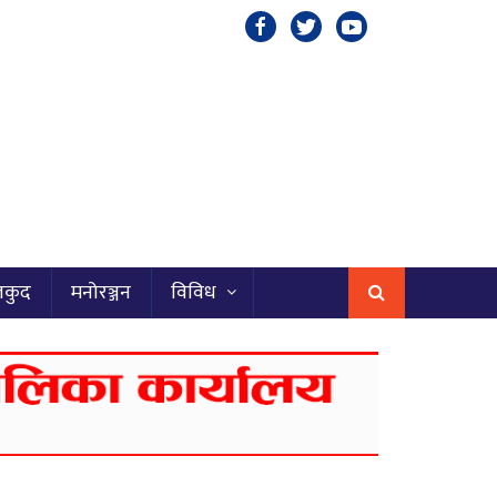
लकुद
मनोरञ्जन
विविध