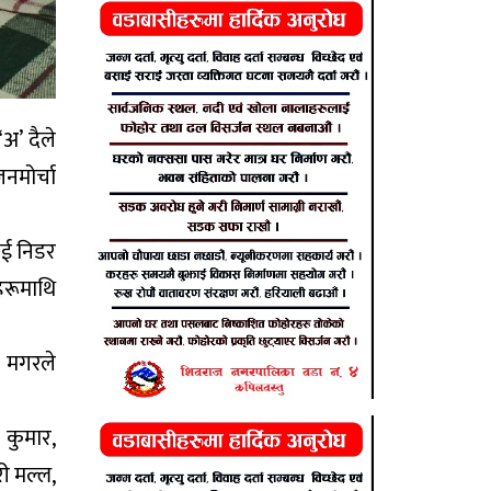
‘अ’ दैले
नमोर्चा
लाई निडर
ुहरूमाथि
ुन मगरले
कुमार,
ी मल्ल,