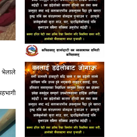
 भेलाले
 सहभागी